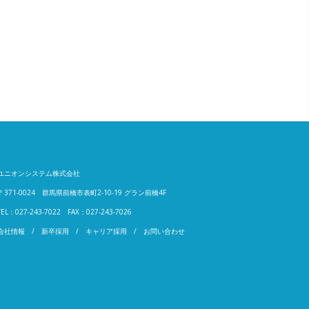
ユニオンシステム株式会社
〒371-0024 群馬県前橋市表町2-10-19 グラン前橋4F
TEL：
027-243-7022
FAX：
027-243-7026
会社情報
/
新卒採用
/
キャリア採用
/
お問い合わせ