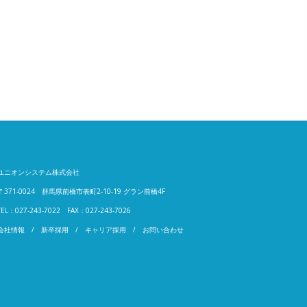
ユニオンシステム株式会社
〒371-0024 群馬県前橋市表町2-10-19 グラン前橋4F
TEL：
027-243-7022
FAX：
027-243-7026
会社情報
/
新卒採用
/
キャリア採用
/
お問い合わせ